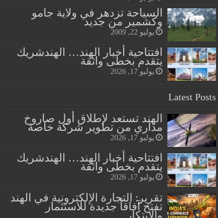
السياحة تزدهر في ولاية جامو
وكشمير من جديد
يوليو 22, 2009
افتتاحية أخبار الهند… الهندشريك
يتقدم بخطى واثقة
يوليو 17, 2026
Latest Posts
الهند تستعد لإطلاق أول صاروخ
مداري من تطوير شركة خاصة
يوليو 17, 2026
افتتاحية أخبار الهند… الهندشريك
يتقدم بخطى واثقة
يوليو 17, 2026
تقرير: التجارة الإلكترونية في الهند
تفتح آفاقاً جديدة للاستثمار
والابتكار