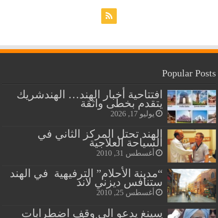
Popular Posts
افتتاحية أخبار الهند… الهندشريك
يتقدم بخطى واثقة
يوليو 17, 2026
الهند تحتل المركز الثاني في
السياحة العلاجية
أغسطس 31, 2010
“مدينة الأحلام” الترفيهية في الهند
ستنافس ديزني لاند
أغسطس 25, 2010
سينغ يدعو الى وقف اضطرابات