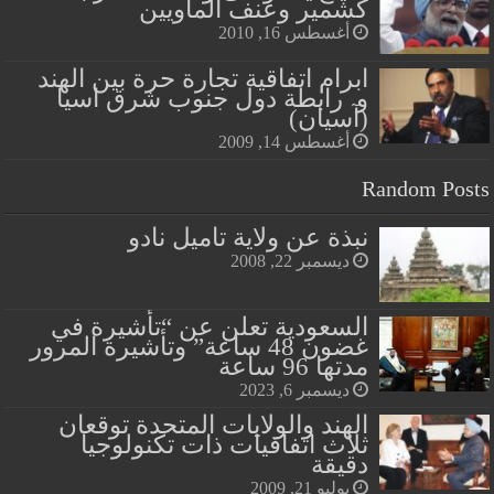
كشمير وعنف الماويين
أغسطس 16, 2010
ابرام اتفاقية تجارة حرة بين الهند
و رابطة دول جنوب شرق اسيا
(آسيان)
أغسطس 14, 2009
Random Posts
نبذة عن ولاية تاميل نادو
ديسمبر 22, 2008
السعودية تعلن عن “تأشيرة في
غضون 48 ساعة” وتأشيرة المرور
مدتها 96 ساعة
ديسمبر 6, 2023
الهند والولايات المتحدة توقعان
ثلاث اتفاقيات ذات تكنولوجيا
دقيقة
يوليو 21, 2009