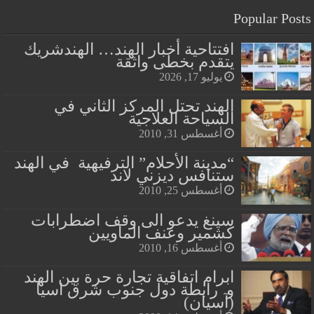
Popular Posts
افتتاحية أخبار الهند… الهندشريك
يتقدم بخطى واثقة
يوليو 17, 2026
الهند تحتل المركز الثاني في
السياحة العلاجية
أغسطس 31, 2010
“مدينة الأحلام” الترفيهية في الهند
ستنافس ديزني لاند
أغسطس 25, 2010
سينغ يدعو الى وقف اضطرابات
كشمير وعنف الماويين
أغسطس 16, 2010
ابرام اتفاقية تجارة حرة بين الهند
و رابطة دول جنوب شرق اسيا
(آسيان)