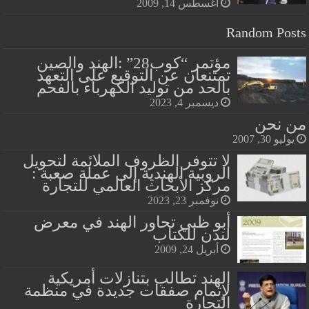
أغسطس 14, 2009
Random Posts
مؤتمر “كوب28” :الهند والصين
تمتنعان عن التوقيع على التعهد
بالحد من توليد الكهرباء بالفحم
ديسمبر 4, 2023
من نحن
يوليو 30, 2007
لا تتوفر الظروف الملائمة لتحويل
الروبية الهندية إلى عملة صعبة :
مركز الأبحاث العالمي للتجارة
نوفمبر 23, 2023
أبو ظبي تحاور الهند في معرض
لندن للكتاب
أبريل 24, 2009
الهند تطالب بتنازلات أمريكية
لإتمام صفقات جديدة في منظمة
التجارة