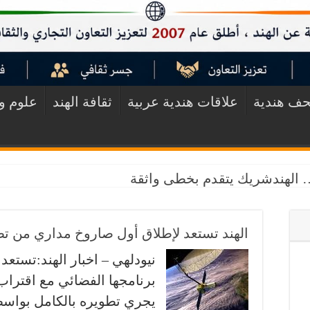
ف هندية
علاقات هندية عربية
ثقافة الهند
علوم وت
د… الهندشريك يتقدم بخطى واثقة
الهند تستعد لإطلاق أول صاروخ مداري من ت
نيودلهي – اخبار الهند:تستع
برنامجها الفضائي مع اقترا
يجري تطويره بالكامل بواس