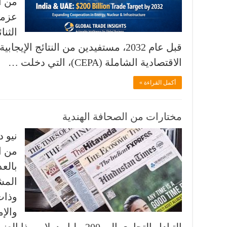
من ا
عزمه
قبل عام 2032، مستفيدين من النتائج الإ
الاقتصادية الشاملة (CEPA)، التي دخلت …
أكمل القراءة »
مختارات من الصحافة الهندية
نيو د
من ا
بالع
المشت
وذات 
والإ