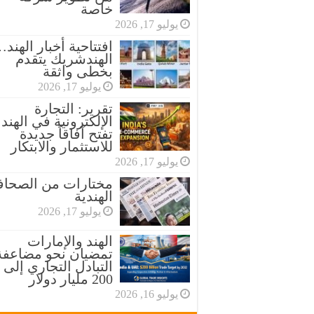
خاصة
يوليو 17, 2026
افتتاحية أخبار الهند
الهندشريك يتقدم
بخطى واثقة
يوليو 17, 2026
تقرير: التجارة
الإلكترونية في الهند
تفتح آفاقاً جديدة
للاستثمار والابتكار
يوليو 17, 2026
مختارات من الصحاف
الهندية
يوليو 17, 2026
الهند والإمارات
تمضيان نحو مضاعفة
التبادل التجاري إلى
200 مليار دولار
يوليو 16, 2026