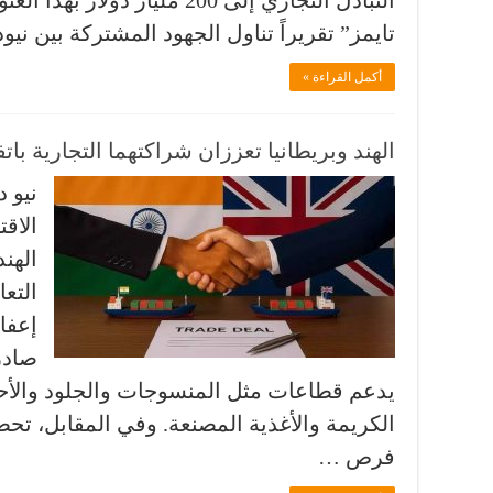
التبادل التجاري إلى 200 مليار
تايمز” تقريراً تناول الجهود المشتركة بين ن
أكمل القراءة »
الهند وبريطانيا تعززان شراكتهما التجارية بات
نيو د
الاقت
الهن
التعا
إعفا
صادر
يدعم قطاعات مثل المنسوجات والجلود والأحذي
الكريمة والأغذية المصنعة. وفي المقابل، تح
فرص …