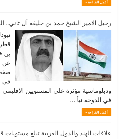
أكمل القراءة »
رحيل الامير الشيخ حمد بن خليفة آل ثاني.. ال
نيودل
قطر 
بن خل
صفحة
في ت
ودبلوماسية مؤثرة على المستويين الإقليمي و
في الدوحة نبأ …
أكمل القراءة »
علاقات الهند والدول العربية تبلغ مستويات ق