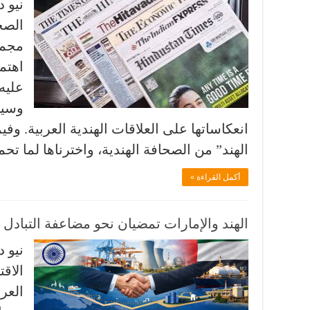
نيو د
الصح
مجمو
اهتم
عليه
وسيا
انعكاساتها على العلاقات الهندية العربية. وفيم
الهند” من الصحافة الهندية، واخترناها لما تح
أكمل القراءة »
الهند والإمارات تمضيان نحو مضاعفة التبادل التجاري إلى 
نيو د
الاقت
العر