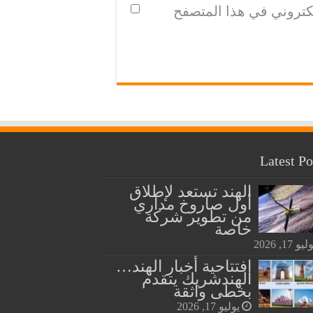
لكتروني في هذا المتصفح
Latest Po
الهند تستعد لإطلاق
أول صاروخ مداري
من تطوير شركة
خاصة
يو 17, 2026
افتتاحية أخبار الهند…
الهندشريك يتقدم
بخطى واثقة
يوليو 17, 2026