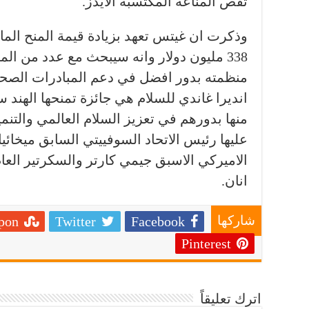
تفص المناعة المكتسبة الايدز.
وذكرت ان غيتس تعهد بزيادة قيمة المنح المال
338 مليون دولار وانه سيبحث مع عدد من ال
منظمته بدور افضل في دعم المبادرات الصحية 
انديرا غاندي للسلام هي جائزة تمنحها الهند س
منها بدورهم في تعزيز السلام العالمي والتنم
عليها رئيس الاتحاد السوفييتي السابق ميخا
الاميركي الاسبق جيمي كارتر والسكرتير العا
انان.
pon
Twitter
Facebook
شاركها
Pinterest
اترك تعليقاً