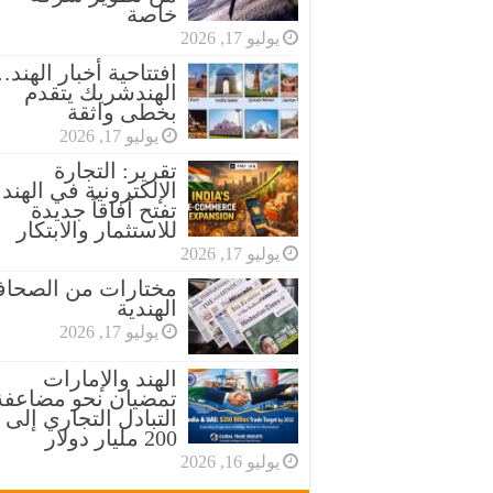
خاصة
يوليو 17, 2026
افتتاحية أخبار الهند
الهندشريك يتقدم
بخطى واثقة
يوليو 17, 2026
تقرير: التجارة
الإلكترونية في الهند
تفتح آفاقاً جديدة
للاستثمار والابتكار
يوليو 17, 2026
مختارات من الصحاف
الهندية
يوليو 17, 2026
الهند والإمارات
تمضيان نحو مضاعفة
التبادل التجاري إلى
200 مليار دولار
يوليو 16, 2026