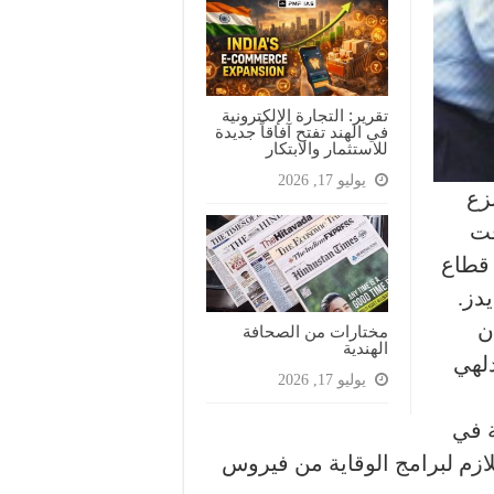
تقرير: التجارة الإلكترونية
في الهند تفتح آفاقاً جديدة
للاستثمار والابتكار
يوليو 17, 2026
نزع
فت
 قطاع
دز.
ن
مختارات من الصحافة
الهندية
دلهي
يوليو 17, 2026
ة في
التمويل اللازم لبرامج الوقاية من فيروس