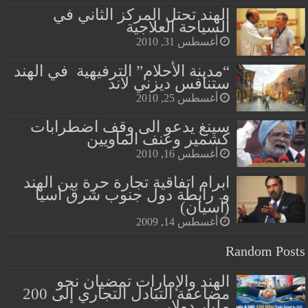
الهند تحتل المركز الثاني في
السياحة العلاجية
أغسطس 31, 2010
“مدينة الأحلام” الترفيهية في الهند
ستنافس ديزني لاند
أغسطس 25, 2010
سينغ يدعو الى وقف اضطرابات
كشمير وعنف الماويين
أغسطس 16, 2010
ابرام اتفاقية تجارة حرة بين الهند
و رابطة دول جنوب شرق اسيا
(آسيان)
أغسطس 14, 2009
Random Posts
الهند والإمارات تمضيان نحو
مضاعفة التبادل التجاري إلى 200
مليار دولار