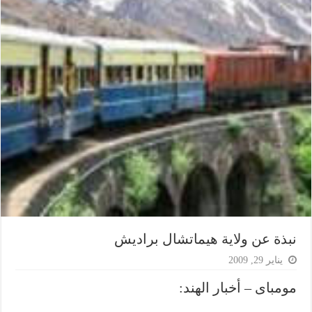
نبذة عن ولاية هيماتشال براديش
يناير 29, 2009
مومباى – أخبار الهند: