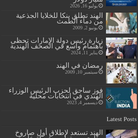
يوليو 16, 2026
الهند تطلق بنكا للخلايا الجذعية
من دماء الطمث
يونيو 2, 2009
زيارة رئيس دولة الإمارات تحظى
باهتمام واسع في الصحف الهندية
يناير 11, 2024
رمضان في الهند
سبتمبر 10, 2009
فوز ساحق لحزب الرئيس الوزراء
الهندي في انتخابات محلية
ديسمبر 4, 2023
Latest Posts
الهند تستعد لإطلاق أول صاروخ
مداري من تطوير شركة خاصة