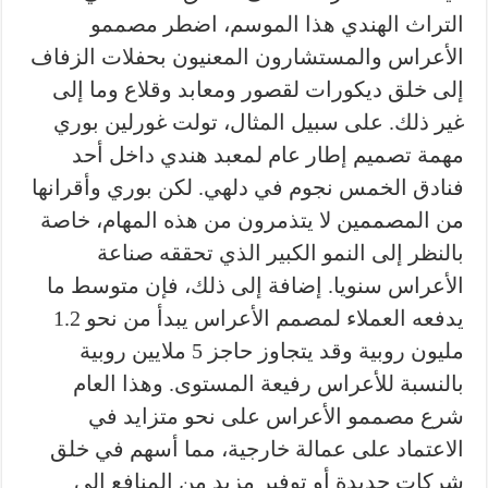
التراث الهندي هذا الموسم، اضطر مصممو
الأعراس والمستشارون المعنيون بحفلات الزفاف
إلى خلق ديكورات لقصور ومعابد وقلاع وما إلى
غير ذلك. على سبيل المثال، تولت غورلين بوري
مهمة تصميم إطار عام لمعبد هندي داخل أحد
فنادق الخمس نجوم في دلهي. لكن بوري وأقرانها
من المصممين لا يتذمرون من هذه المهام، خاصة
بالنظر إلى النمو الكبير الذي تحققه صناعة
الأعراس سنويا. إضافة إلى ذلك، فإن متوسط ما
يدفعه العملاء لمصمم الأعراس يبدأ من نحو 1.2
مليون روبية وقد يتجاوز حاجز 5 ملايين روبية
بالنسبة للأعراس رفيعة المستوى. وهذا العام
شرع مصممو الأعراس على نحو متزايد في
الاعتماد على عمالة خارجية، مما أسهم في خلق
شركات جديدة أو توفير مزيد من المنافع إلى