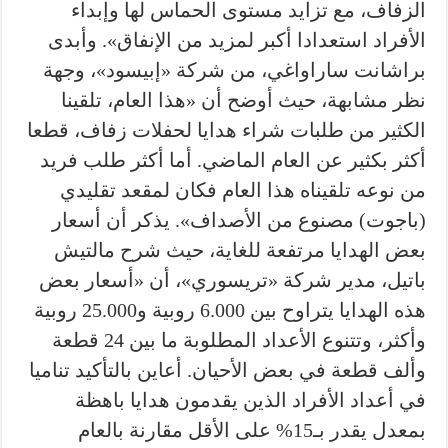
الزفاف، مع تزايد مستوى الحماس لها وإبداء
الأفراد استعدادا أكبر لمزيد من الإنفاق». وأبدى
براشانت ساراواغي، من شركة «إبيسود»، وجهة
نظر مشابهة، حيث أوضح أن «هذا العام، تلقينا
الكثير من طلبات شراء هدايا لحفلات زفاف، قطعا
أكثر بكثير عن العام الماضي. أما أكثر طلب فريد
من نوعه تلقيناه هذا العام فكان لمقعد تقليدي
(باجوت) مصنوع من الأصداف». يذكر أن أسعار
بعض الهدايا مرتفعة للغاية، حيث شرح مالتيش
باتيل، مدير شركة «تريسوري»، أن «أسعار بعض
هذه الهدايا يتراوح بين 6.000 روبية و25.000 روبية
وأكثر، وتتنوع الأعداد المطلوبة ما بين 24 قطعة
وألف قطعة في بعض الأحيان. أعاين بالتأكيد تناميا
في أعداد الأفراد الذين يقدمون هدايا باهظة
بمعدل يقدر بـ15% على الأقل مقارنة بالعام