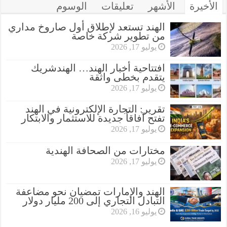
الأخيرة
الأشهر
تعليقات
الوسوم
الهند تستعد لإطلاق أول صاروخ مداري
من تطوير شركة خاصة
يوليو 17, 2026
افتتاحية أخبار الهند… الهندشريك
يتقدم بخطى واثقة
يوليو 17, 2026
تقرير: التجارة الإلكترونية في الهند
تفتح آفاقاً جديدة للاستثمار والابتكار
يوليو 17, 2026
مختارات من الصحافة الهندية
يوليو 17, 2026
الهند والإمارات تمضيان نحو مضاعفة
التبادل التجاري إلى 200 مليار دولار
يوليو 16, 2026