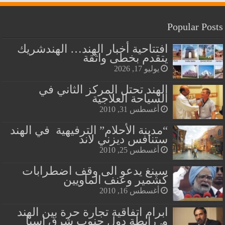
Popular Posts
افتتاحية أخبار الهند… الهندشريك
يتقدم بخطى واثقة
يوليو 17, 2026
الهند تحتل المركز الثاني في
السياحة العلاجية
أغسطس 31, 2010
“مدينة الأحلام” الترفيهية في الهند
ستنافس ديزني لاند
أغسطس 25, 2010
سينغ يدعو الى وقف اضطرابات
كشمير وعنف الماويين
أغسطس 16, 2010
ابرام اتفاقية تجارة حرة بين الهند
و رابطة دول جنوب شرق اسيا