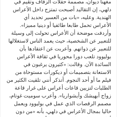
مغهنا ديوان، مصممة حفلات الزفاف وتقيم في
دلهي، إن التقاليد أصبحت تمتزج داخل الأعراس
الهندية. وعليه، «بات من العسير تحديد أي
الأعراس تحمل طابعا طائفيا أو دينيا مميزا».
وأردفت موضحة أن الأعراس تحولت إلى وسيلة
للتعبير عن الشخصية، حيث يعمد الناس لاستغلالها
للتعبير عن ذواتهم. وأعربت عن اعتقادها بأن
بوليوود تلعب دورا محوريا في ثقافة الأعراس
السائدة الآن. وقالت: «كثيرون يرغبون في
الاستعانة بتصميمات أو ديكورات مستوحاة من
فيلم ما أو أحد النجوم. أتذكر أنني تلقيت الكثير من
الطلبات لتزيين قاعات أعراس على غرار قاعة
زواج أبهيشك وأيشواريا». وأعرب سوميت غوتام،
مصمم الرقصات الذي عمل في بوليوود ويعمل
حاليا بمجال الأعراس في دلهي، بأنه «من دون