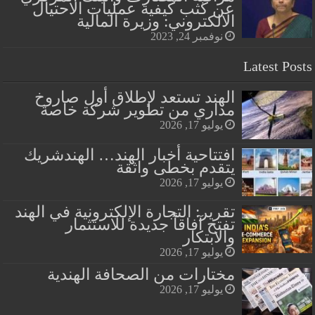
عن كثب كيفية عمليات الاحتيال
الالكتروني: وزيرة المالية
نوفمبر 24, 2023
Latest Posts
الهند تستعد لإطلاق أول صاروخ
مداري من تطوير شركة خاصة
يوليو 17, 2026
افتتاحية أخبار الهند… الهندشريك
يتقدم بخطى واثقة
يوليو 17, 2026
تقرير: التجارة الإلكترونية في الهند
تفتح آفاقاً جديدة للاستثمار
والابتكار
يوليو 17, 2026
مختارات من الصحافة الهندية
يوليو 17, 2026