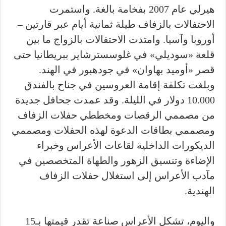
هيرلي عام 2007 بفخامة بالغة. واستمرت
الاحتفالات بالزفاف طيلة ثمانية أيام عبر قارتين –
أوروبا وآسيا. وامتدت الاحتفالات بالزواج ما بين
قلعة «سوديلي» في غلوسسترشاير ببريطانيا حتى
قصر «أوميد بهاوان» في جودهبور في الهند.
وبلغت تكلفة إقامة العروسين في جناح بالفندق
10.000 دولار في الليلة. وقد عمدت جحافل جديدة
من مصممي الرقصات ومخططي حفلات الزفاف
ومصممي بطاقات الدعوة لهذه الحفلات ومصممي
الديكورات الداخلية لقاعات الأعراس وخبراء
الإضاءة وتنسيق الزهور والطهاة المتخصصين في
مآدب الأعراس إلى استغلال حفلات الزفاف
الهندية.
واليوم، تشكل الأعراس صناعة تقدر قيمتها بـ15