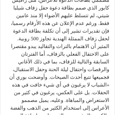
مصممي بطاقات الدعوة للأعراس، مثل رافيش
كابور الذي صمم بطاقة دعوة حفل زفاف شيلبا
شيتي، لم تتسلط عليهم الأضواء إلا منذ عامين
فقط. ورغم عدم الإعلان عن هذه الأرقام رسميا،
فإن تقديرات تشير إلى أن تكلفة بطاقة الدعوة
لحفل زفاف الممثلة الهندية تجاوز 500 روبية.
المثير أن الاهتمام بالتراث والتقاليد يبدو مقتصرا
على الاحتفال الفعلي بالزفاف، أما الفترتان
السابقة والتالية للزفاف، بما في ذلك الأغاني
والرقصات واحتفال ليلة الحنة وحفل الاستقبال،
فجميعها تتبع أحدث الصيحات. وأوضحت بوري أن
«الشباب لا يرغبون في أي شيء خافت في هذه
الحفلات. بل على العكس، يرغبون في كثير من
الاستعراض والمباهاة. وعليه، يميل مصممو
الأعراس إلى استخدام الكثير من الذهب والفضة