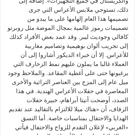
والكريستال في جميع التجهيزات». إضافة إلى
ذلك، تستوحي ملابس الأعراس التي جرى
تصميمها هذا العام إلهامها على ما يبدو من
تصميمات رموز عالمية بمجال الموضة مثل روبرتو
كافالي وجوديث ليبر. وقد عمد بعض الأفراد كذلك
إلى تجريب ألوان بوهيمية وتصاميم مغاربية
للأعراس. إلا أن خبراء الديكور أشاروا إلى أن
العملاء غالبا ما يملون عليهم نمط الزخارف التي
يرغبونها حتى على أغطية المقاعد. والملاحظ وجود
ميل عام إلى المزج بين العناصر التراثية والأخرى
المعاصرة في حفلات الأعراس الهندية. في هذا
الصدد، أوضحت أنيتا أبراهام، خبيرة حفلات
الزفاف، أن «هناك ميلا للالتزام بالتقاليد عند تقديم
الهدايا والاحتفال بمناسبات خاصة. أما النسق
«الغربي» لإعلان التقدم للزواج والاحتفال فيأتي