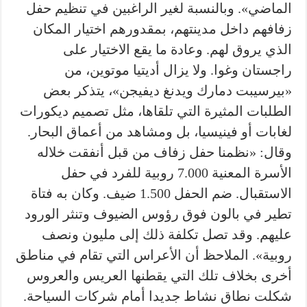
الماضي». وبالنسبة لغير الراغبين في تنظيم حفل
زفافهم داخل مدينتهم، بمقدورهم اختيار المكان
الذي يروق لهم. وعادة ما يقع الاختيار على
راجستان وغوا. ولا يزال أديتيا موتوين، من
«بيرسيبت دمارك ويدنغ ديفيجن»، يتذكر بعض
الطلبات المثيرة التي تلقاها، مثل تصميم ديكورات
لغابات أو فينيسيا، بل ومشاهد من أعماق البحار.
وقال: «نظمنا حفل زفاف من قبل أنفقت خلاله
الأسرة المعنية 7.000 روبية للفرد في حفل
الاستقبال. ضم الحفل 1.500 ضيف. وكان به فتاة
تطير في بالون فوق رؤوس الضيوف وتنثر الورود
عليهم. وقد تصل تكلفة ذلك إلى مليون ونصف
روبية». الملاحظ أن الأعراس التي تقام في مناطق
أخرى بخلاف تلك التي يقطنها العريس والعروس
شكلت نطاق نشاط جديدا أمام شركات السياحة.