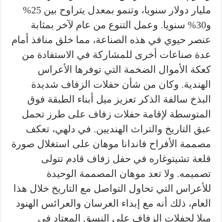
مليار دولار سنويا، وتنمو بمعدل يتراوح بين 25%
و30% سنويا. وعمل التنوع من عام لآخر بمثابة
عنصر حيوي في هذه الصناعة، مما خلق منافذ أمام
عدة صناعات أخرى للمشاركة في الاستفادة من
كعكة الأموال الضخمة التي توفرها الأعراس
الهندية. وكان من شأن حفلات الزفاف شديدة
البذخ سالفة الذكر تعزيز ميل أبناء الطبقة فوق
المتوسطة لإقامة حفلات زفاف على طرز تحمل
عبق التاريخ والتراث الهنديين. في دلهي، تعكف
مصممة الأفراح فاندانا موهان على استغلال صورة
قلعة تشيتوغاره في حفل زفاف قادم تتولى
تصميمه. ولا تعد موهان المصممة الوحيدة
للأعراس التي تحاول التواصل مع التاريخ خلال هذا
العام، ذلك أنه مع إبداء العرسان والعرائس الهنود
ميلا لحفلات الزفاف على النسق المعتاد في