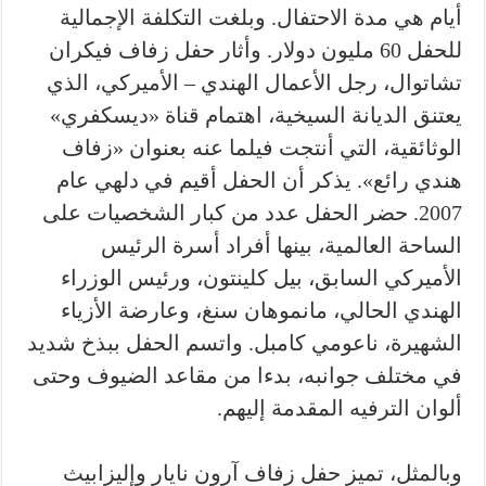
أيام هي مدة الاحتفال. وبلغت التكلفة الإجمالية
للحفل 60 مليون دولار. وأثار حفل زفاف فيكران
تشاتوال، رجل الأعمال الهندي – الأميركي، الذي
يعتنق الديانة السيخية، اهتمام قناة «ديسكفري»
الوثائقية، التي أنتجت فيلما عنه بعنوان «زفاف
هندي رائع». يذكر أن الحفل أقيم في دلهي عام
2007. حضر الحفل عدد من كبار الشخصيات على
الساحة العالمية، بينها أفراد أسرة الرئيس
الأميركي السابق، بيل كلينتون، ورئيس الوزراء
الهندي الحالي، مانموهان سنغ، وعارضة الأزياء
الشهيرة، ناعومي كامبل. واتسم الحفل ببذخ شديد
في مختلف جوانبه، بدءا من مقاعد الضيوف وحتى
ألوان الترفيه المقدمة إليهم.
وبالمثل، تميز حفل زفاف آرون نايار وإليزابيث