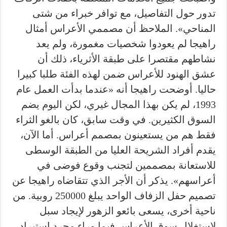
تدور حول التفاصيل، مع توافر خبراء من شتى
المناحي». الملاحظ أن مصممي الأعراس أمثال
راهيجا لم يعودوا شخصيات مغمورة، ولم يعد
نشاطهم مقتصرا على طبقة الأثرياء، ذلك أن
عشق الهنود للأعراس ضمن لهذه الفئة طلبا كبيرا
حاليا. أوضحت راهيجا أنه «عندما بدأت العمل عام
1993، لم يكن بهذا المجال غيري، لكن اليوم يضم
السوق الكثيرين. في وقت سابق، كان بالغو الثراء
فقط هم من يستعينون بمصمم أعراس. أما الآن،
يقدم أفراد الشريحة العليا من الطبقة الوسطى
للاستعانة بمصممين لتجنب وقوع فوضى في
أعراسهم». يذكر أن الأجر الذي تتقاضاه راهيجا عن
تصميم حفل الزفاف الواحد يبلغ 250000 روبية. من
ناحية أخرى، يسعى بائعو الزهور لإيجاد سبل
لاستغلال سوق الأعراس فيما وراء مجرد استيراد