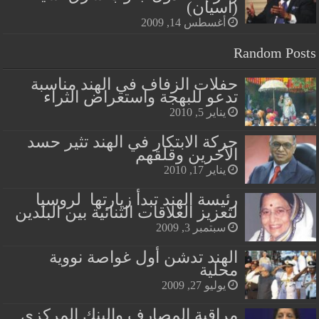
(آسيان)
أغسطس 14, 2009
Random Posts
حفلات الزفاف في الهند مناسبة
تدعو للبهجة واستعراض الثراء
يناير 5, 2010
حركة الابتكار في الهند تثير حسد
الآخرين وقلقهم
يناير 17, 2010
رئيسة الهند تبدأ زيارتها لروسيا
لتعزيز العلاقات الثنائية بين البلدين
سبتمبر 3, 2009
الهند تدشن أول غواصة نووية
محلية
يوليو 27, 2009
مراقبة المصارف والبنك المركزي