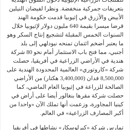
بتعريفات جمركية منخفضة. ونظرا لفيضان النيلين
الأبيض والأزرق في إثيوبيا قدمت حكومة الهند
قرضا ميسرا بقيمة 640 مليون دولار لإثيوبيا خلال
السنوات الخمس المقبلة لتشجيع إنتاج السكر وهو
ما يعتبر أضخم ائتمان تمنحه نيودلهي إلى بلد
أجنبي، مما فتح باب الاستثمار أمام نحو 80 شركة
هندية في الأراضي الزراعية في أفريقيا، حصلت
شركة «كاروتوري» العالمية المحدودة الهندية على
8,500,000 فدان (3,400,000 هكتار) من الأراضي
الصالحة للزراعة في إثيوبيا العام الماضي، كما
حصلت شركة مقرها بنغالور أيضا على أراض في
كينيا المجاورة، وزعمت أنها تملك الآن «واحدا من
أكبر المصارف الزراعية» في العالم.
تمارس شركة «كيرلوسكار» نشاطها في أفريقيا