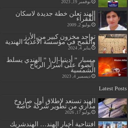
نوفمبر 19, 2023
الهند تعلن خطة جديدة لاسكان
الفقراء
يوليو 2, 2009
تواجد مخزون كبير من الأرز
والقمح في مؤسسة الأغذية الهندية
يناير 4, 2024
مسبار ” أديتيا-إل١ ” الهندي يسلط
الضوء على أسرار الرياح
الشمسية
ديسمبر 4, 2023
Latest Posts
الهند تستعد لإطلاق أول صاروخ
مداري من تطوير شركة خاصة
يوليو 17, 2026
افتتاحية أخبار الهند… الهندشريك