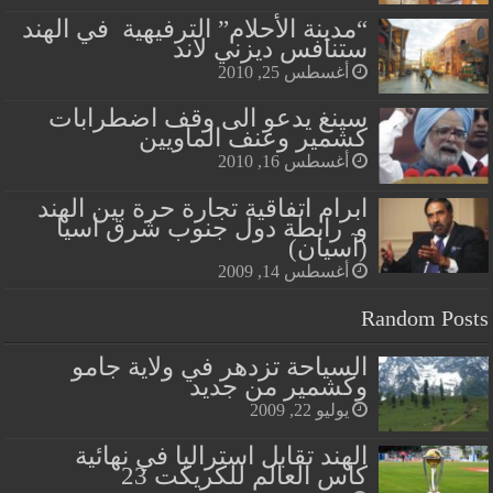
“مدينة الأحلام” الترفيهية في الهند
ستنافس ديزني لاند
أغسطس 25, 2010
سينغ يدعو الى وقف اضطرابات
كشمير وعنف الماويين
أغسطس 16, 2010
ابرام اتفاقية تجارة حرة بين الهند
و رابطة دول جنوب شرق اسيا
(آسيان)
أغسطس 14, 2009
Random Posts
السياحة تزدهر في ولاية جامو
وكشمير من جديد
يوليو 22, 2009
الهند تقابل استراليا في نهائية
كاس العالم للكريكت 23