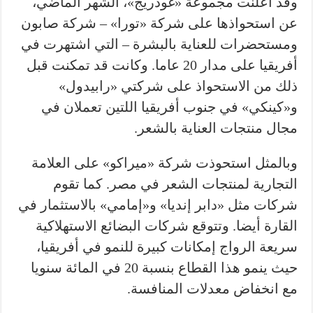
وقد أعلنت مجموعة «غودريج»، الشهر الماضي،
عن استحواذها على شركة «تورا» – شركة صابون
ومستحضرات للعناية بالبشرة – التي اشتهرت في
أفريقيا على مدار 20 عاما. وكانت قد تمكنت قبل
ذلك من الاستحواذ على شركتي «رابيدول»
و«كينكي» في جنوب أفريقيا اللتين تعملان في
مجال منتجات العناية بالشعر.
وبالمثل استحوذت شركة «ميراكو» على العلامة
التجارية لمنتجات الشعر في مصر. كما تقوم
شركات مثل «دابر إنديا» و«إمامي» بالاستثمار في
القارة أيضا. وتتوقع شركات البضائع الاستهلاكية
سريعة الرواج إمكانات كبيرة للنمو في أفريقيا،
حيث ينمو هذا القطاع بنسبة 20 في المائة سنويا
مع انخفاض معدلات المنافسة.