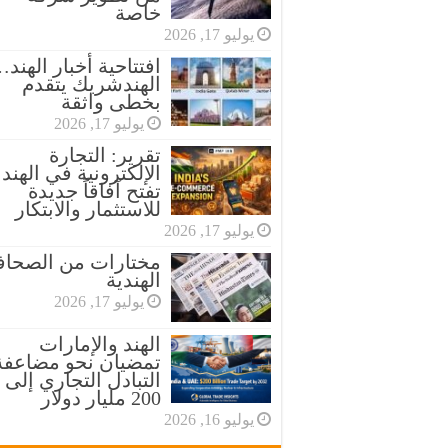
خاصة
يوليو 17, 2026
افتتاحية أخبار الهند
الهندشريك يتقدم
بخطى واثقة
يوليو 17, 2026
تقرير: التجارة
الإلكترونية في الهند
تفتح آفاقاً جديدة
للاستثمار والابتكار
يوليو 17, 2026
مختارات من الصحاف
الهندية
يوليو 17, 2026
الهند والإمارات
تمضيان نحو مضاعفة
التبادل التجاري إلى
200 مليار دولار
يوليو 16, 2026