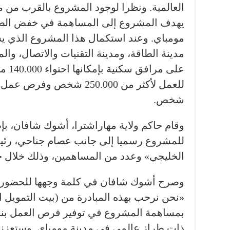
العالمية. ونظرا لوجود المشروع بالقرب من م
يهدف المشروع إلى المساهمة في خفض الضغ
مومباي. وعند استكمال هذا المشروع الذي ي
مدينة الطاقة، ومدينة التقنيات والاتصال، والم
على م
شخص.
وقام حاكم ولاية مهاراشترا، أشوك شافان، بإطل
للمشروع رسميا إلى جانب عصام جناحي، رئي
الخليجي» وعدد من المساهمين، وذلك خلال 
وصرح أشوك شافان في كلمة وجهها للحضور خل
«نحن نرحب بهذه المبادرة من (بيت التمويل ال
بمساهمة المشروع في توفير فرص العمل بنسبة
ذات طراز عالمي في مدينة مومباي. وستعزز 