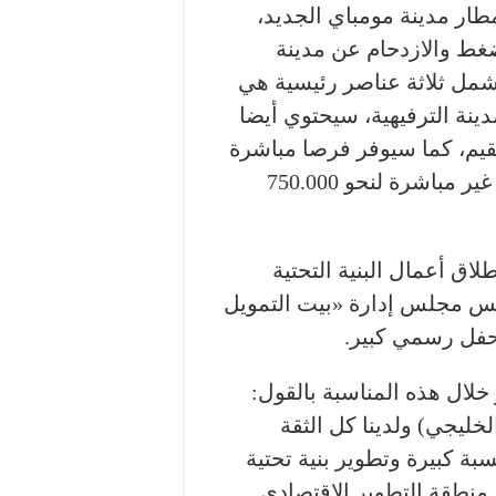
طار مدينة مومباي الجديد،
ط والازدحام عن مدينة
شمل ثلاثة عناصر رئيسية هي
دينة الترفيهية، سيحتوي أيضا
رافق سكنية بإمكانها احتواء 140.000 مقيم، كما سيوفر فرصا مباشرة
للعمل لأكثر من 250.000 شخص وفرص عمل غير مباشرة لنحو 750.000
اق أعمال البنية التحتية
س مجلس إدارة «بيت التمويل
حفل رسمي كبير.
ال هذه المناسبة بالقول:
خليجي) ولدينا كل الثقة
 كبيرة وتطوير بنية تحتية
منطقة التطوير الاقتصادي