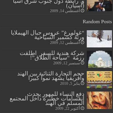
و رابطة دول جنوب شرق اسيا
(آسيان)
أغسطس 14, 2009
Random Posts
“غولمرغ” عروس جبال الهيملايا
ورئة كشمير السياحية
أغسطس 12, 2009
شركة هندية للسفر اطلقت
رزمة “سياحة الطلاق”!
سبتمبر 12, 2009
حجم التجارة الثنائية بين الهند
وأفريقيا يشهد نموا كبيرا
يناير 5, 2010
دفع النساء للمهور يحدث
انقسامات خطيرة داخل المجتمع
المسلم في الهند
أكتوبر 22, 2009