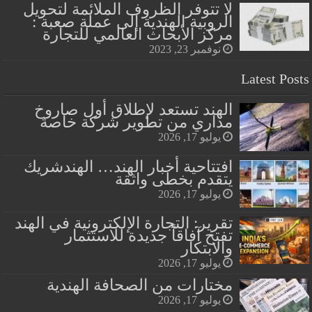
لا تتوفر الظروف الملائمة لتحويل
الروبية الهندية إلى عملة صعبة :
مركز الأبحاث العالمي للتجارة
نوفمبر 23, 2023
Latest Posts
الهند تستعد لإطلاق أول صاروخ
مداري من تطوير شركة خاصة
يوليو 17, 2026
افتتاحية أخبار الهند… الهندشريك
يتقدم بخطى واثقة
يوليو 17, 2026
تقرير: التجارة الإلكترونية في الهند
تفتح آفاقاً جديدة للاستثمار
والابتكار
يوليو 17, 2026
مختارات من الصحافة الهندية
يوليو 17, 2026