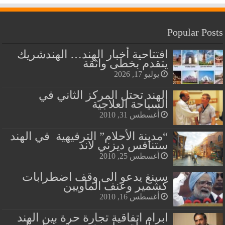
Popular Posts
افتتاحية أخبار الهند… الهندشريك
يتقدم بخطى واثقة
يوليو 17, 2026
الهند تحتل المركز الثاني في
السياحة العلاجية
أغسطس 31, 2010
“مدينة الأحلام” الترفيهية في الهند
ستنافس ديزني لاند
أغسطس 25, 2010
سينغ يدعو الى وقف اضطرابات
كشمير وعنف الماويين
أغسطس 16, 2010
ابرام اتفاقية تجارة حرة بين الهند