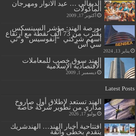
الديفالي … عيد الانوار ومهرجان
المأكولات
أكتوبر 17, 2009
بورصة الهند: مؤشر السينسكس
يقترب من 73 ألف نقطة مع ارتفاع
أسهم شركتي “إنفوسيس” و”تي
سي اس”
يناير 13, 2024
الهند سوق خصب للمعاملات
الاقتصادية الإسلامية
ديسمبر 1, 2009
Latest Posts
الهند تستعد لإطلاق أول صاروخ
مداري من تطوير شركة خاصة
يوليو 17, 2026
افتتاحية أخبار الهند… الهندشريك
يتقدم بخطى واثقة