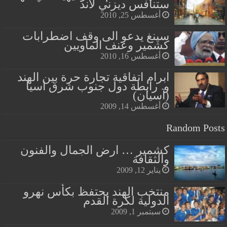
ستنافس ديزني لاند
أغسطس 25, 2010
سينغ يدعو الى وقف اضطرابات
كشمير وعنف الماويين
أغسطس 16, 2010
ابرام اتفاقية تجارة حرة بين الهند
و رابطة دول جنوب شرق اسيا
(آسيان)
أغسطس 14, 2009
Random Posts
كشمير … ارض الجمال والفنون
والثقافة
يناير 12, 2009
منتخب الهند يحتفظ بكأس نهرو
الدولية لكرة القدم
سبتمبر 1, 2009