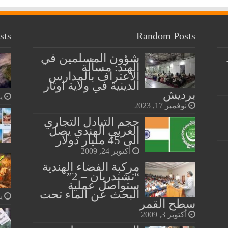
sts
Random Posts
شؤون المسلمين في
الهند: مسألة
الاعتراف بالمدارس
الدينية في ولاية اوتار
برديش
يول
نوفمبر 17, 2023
حجم التبادل التجاري
العربي الهندي يصل
الى 45 مليار دولار
أكتوبر 24, 2009
مركبة الفضاء الهندية
“تشندريان – 2”
ستواصل عملية
البحث عن الماء تحت
يول
سطح القمر
أكتوبر 3, 2009