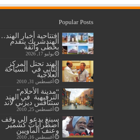
Popular Posts
افتتاحية أخبار الهند…
الهندشريك يتقدم
بخطى واثقة
يوليو 17, 2026
الهند تحتل المركز
الثاني في السياحة
العلاجية
أغسطس 31, 2010
“مدينة الأحلام”
الترفيهية في الهند
ستنافس ديزني لاند
أغسطس 25, 2010
سينغ يدعو الى وقف
اضطرابات كشمير
وعنف الماويين
أغسطس 16, 2010