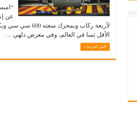
“امبس
عن إنت
الأقل ثمنا في العالم، وفي معرض دلهي …
أكمل القراءة »