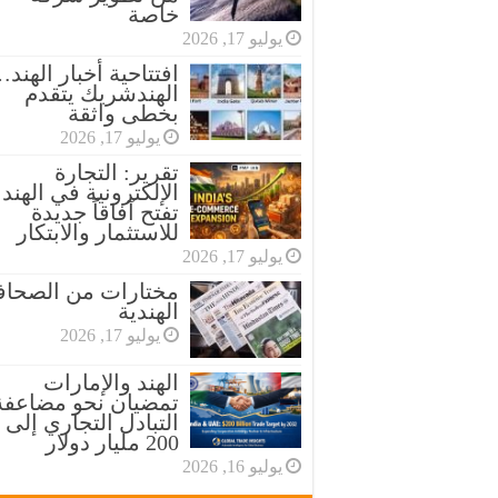
خاصة
يوليو 17, 2026
افتتاحية أخبار الهند
الهندشريك يتقدم
بخطى واثقة
يوليو 17, 2026
تقرير: التجارة
الإلكترونية في الهند
تفتح آفاقاً جديدة
للاستثمار والابتكار
يوليو 17, 2026
مختارات من الصحاف
الهندية
يوليو 17, 2026
الهند والإمارات
تمضيان نحو مضاعفة
التبادل التجاري إلى
200 مليار دولار
يوليو 16, 2026