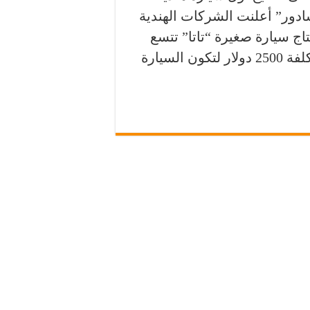
ادور” أعلنت الشركات الهندية
اج سيارة صغيرة “تاتا” تتسع
لأربعة ركاب وبمحرك سعته 600 سي سي وبكلفة 2500 دولار لتكون السيارة