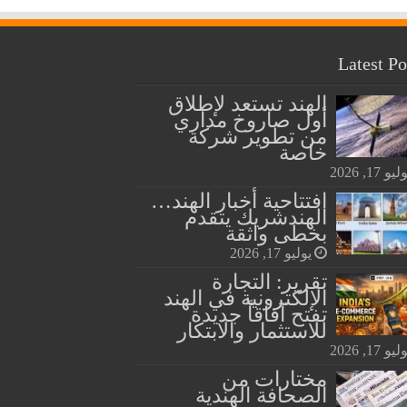
Latest Po
الهند تستعد لإطلاق
أول صاروخ مداري
من تطوير شركة
خاصة
يو 17, 2026
افتتاحية أخبار الهند…
الهندشريك يتقدم
بخطى واثقة
يوليو 17, 2026
تقرير: التجارة
الإلكترونية في الهند
تفتح آفاقاً جديدة
للاستثمار والابتكار
يو 17, 2026
مختارات من
الصحافة الهندية