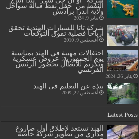
النفط من حقل نفظ قبالة سواحل
ولاية أندرا براديش
يناير 9, 2024
شركة تاتا للسيارات الهندية تحقق
أرباحا فصلية تفوق التوقعات
أغسطس 9, 2010
احتفالات مهيبة في الهند بمناسبة
يوم الجمهورية: عروض عسكرية
وتكريم للأبطال بحضور الرئيس
الفرنسي
يناير 26, 2024
نبذة عن التعليم في الهند
أغسطس 22, 2009
Latest Posts
الهند تستعد لإطلاق أول صاروخ
مداري من تطوير شركة خاصة