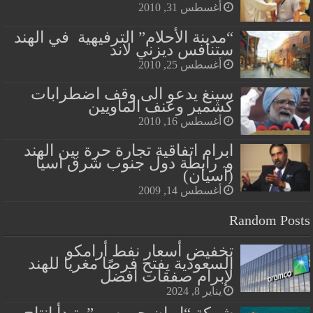
أغسطس 31, 2010
“مدينة الأحلام” الترفيهية في الهند
ستنافس ديزني لاند
أغسطس 25, 2010
سينغ يدعو الى وقف اضطرابات
كشمير وعنف الماويين
أغسطس 16, 2010
ابرام اتفاقية تجارة حرة بين الهند
و رابطة دول جنوب شرق اسيا
(آسيان)
أغسطس 14, 2009
Random Posts
تخفيض أسعار نفط أرامكو
السعودية يفتح فرصًا مغريا للهند
لإبرام صفقات أفضل
يناير 8, 2024
شركة “او ان جي سي” تبدأ إنتاج