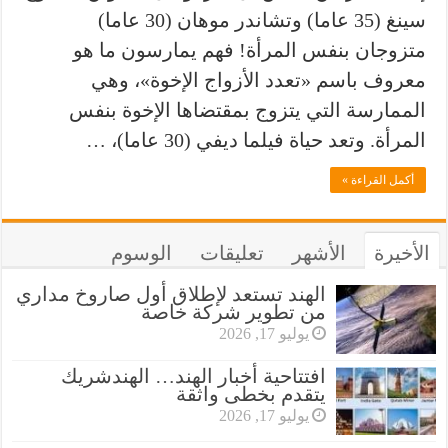
سينغ (35 عاما) وتشاندر موهان (30 عاما)
متزوجان بنفس المرأة! فهم يمارسون ما هو
معروف باسم «تعدد الأزواج الإخوة»، وهي
الممارسة التي يتزوج بمقتضاها الإخوة بنفس
المرأة. وتعد حياة فيلما ديفي (30 عاما)، …
أكمل القراءة »
الأخيرة
الأشهر
تعليقات
الوسوم
الهند تستعد لإطلاق أول صاروخ مداري
من تطوير شركة خاصة
يوليو 17, 2026
افتتاحية أخبار الهند… الهندشريك
يتقدم بخطى واثقة
يوليو 17, 2026