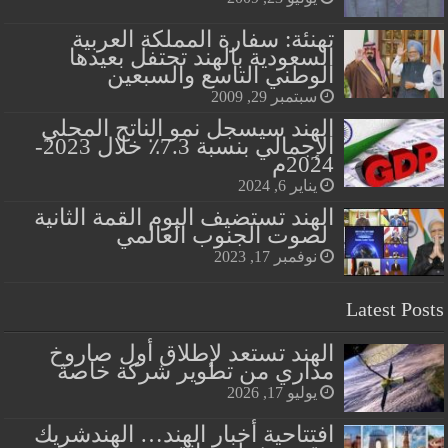
تهنئة: سفارة المملكة العربية
السعودية بالهند تحتفل بعيدها
الوطني التاسع والسبعين
سبتمبر 29, 2009
الهند سيسجل نمو الناتج المحلي
الإجمالي بنسبة 7.3٪ خلال 2023-
2024م
يناير 6, 2024
الهند تستضيف اليوم القمة الثانية
لصوت الجنوب العالمي
نوفمبر 17, 2023
Latest Posts
الهند تستعد لإطلاق أول صاروخ
مداري من تطوير شركة خاصة
يوليو 17, 2026
افتتاحية أخبار الهند… الهندشريك