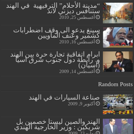
“مدينة الأحلام” الترفيهية في الهند
ستنافس ديزني لاند
أغسطس 25, 2010
سينغ يدعو الى وقف اضطرابات
كشمير وعنف الماويين
أغسطس 16, 2010
ابرام اتفاقية تجارة حرة بين الهند
و رابطة دول جنوب شرق اسيا
(آسيان)
أغسطس 14, 2009
Random Posts
صناعة السيارات في الهند
أكتوبر 9, 2009
الهند والصين ليستا خصمين بل
شريكين : وزير الخارجية الهندي
يوليو 23, 2009