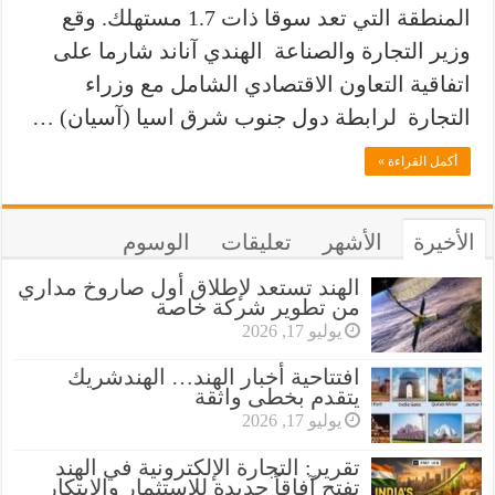
المنطقة التي تعد سوقا ذات 1.7 مستهلك. وقع
وزير التجارة والصناعة الهندي آناند شارما على
اتفاقية التعاون الاقتصادي الشامل مع وزراء
التجارة لرابطة دول جنوب شرق اسيا (آسيان) …
أكمل القراءة »
الأخيرة
الأشهر
تعليقات
الوسوم
الهند تستعد لإطلاق أول صاروخ مداري
من تطوير شركة خاصة
يوليو 17, 2026
افتتاحية أخبار الهند… الهندشريك
يتقدم بخطى واثقة
يوليو 17, 2026
تقرير: التجارة الإلكترونية في الهند
تفتح آفاقاً جديدة للاستثمار والابتكار