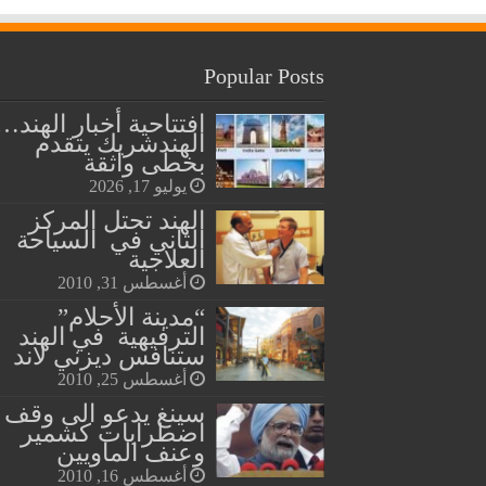
Popular Posts
افتتاحية أخبار الهند…
الهندشريك يتقدم
بخطى واثقة
يوليو 17, 2026
الهند تحتل المركز
الثاني في السياحة
العلاجية
أغسطس 31, 2010
“مدينة الأحلام”
الترفيهية في الهند
ستنافس ديزني لاند
أغسطس 25, 2010
سينغ يدعو الى وقف
اضطرابات كشمير
وعنف الماويين
أغسطس 16, 2010