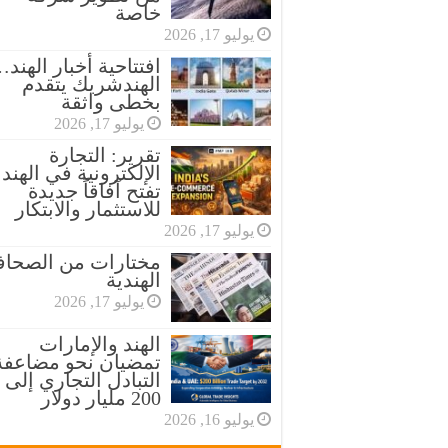
خاصة
يوليو 17, 2026
افتتاحية أخبار الهند
الهندشريك يتقدم
بخطى واثقة
يوليو 17, 2026
تقرير: التجارة
الإلكترونية في الهند
تفتح آفاقاً جديدة
للاستثمار والابتكار
يوليو 17, 2026
مختارات من الصحاف
الهندية
يوليو 17, 2026
الهند والإمارات
تمضيان نحو مضاعفة
التبادل التجاري إلى
200 مليار دولار
يوليو 16, 2026