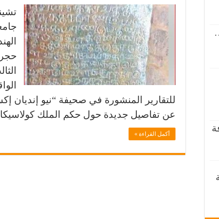
تشينا
جامع
…
الهن
حجرى
الثا
الواق
للتقارير المنشورة في صحيفة “نيو إنديان 
عن تفاصيل جديدة حول حكم الملك كولاسيكار
ة
أكمل القراءة »