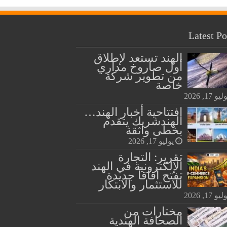
Latest Po
الهند تستعد لإطلاق
أول صاروخ مداري
من تطوير شركة
خاصة
يو 17, 2026
افتتاحية أخبار الهند…
الهندشريك يتقدم
بخطى واثقة
يوليو 17, 2026
تقرير: التجارة
الإلكترونية في الهند
تفتح آفاقاً جديدة
للاستثمار والابتكار
يو 17, 2026
مختارات من
الصحافة الهندية