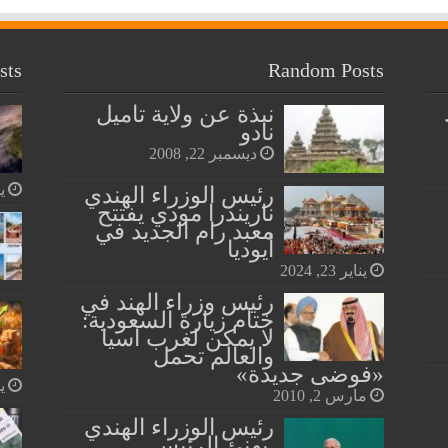
sts
Random Posts
نبذة عن ولاية تاميل
نادو
ديسمبر 22, 2008
يول
رئيس الوزراء الهندي
ناريندرا مودي يفتتح
معبد رام الجديد في
أيوديا
يناير 23, 2024
رئيس وزراء الهند في
ختام زيارة السعودية:
لا يمكن لغرب آسيا
والعالم تحمل
«فوضى جديدة»
يول
مارس 2, 2010
رئيس الوزراء الهندي
يهنئ الرئيس