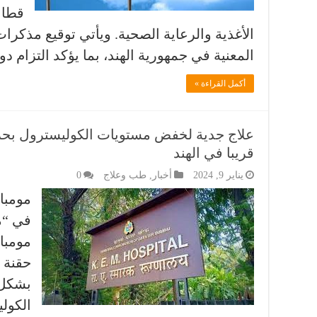
قطاع
الأغذية والرعاية الصحية. ويأتي توقيع مذكرا
المعنية في جمهورية الهند، بما يؤكد التزام 
أكمل القراءة »
علاج جدية لخفض مستويات الكوليسترول بحر
قريبا في الهند
يناير 9, 2024
أخبار
,
طب وعلاج
0
مومبا
في “م
مومبا
حقنة 
بشكل 
الكولي