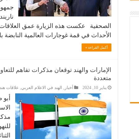
جمهوري
نارين
الصحفية عكست هذه الزيارة عمق العلاقات بين 
الأحداث في قمة غوجارات العالمية النابضة با
أكمل القراءة »
الإمارات والهند توقعان مذكرات تفاهم للتعا
متعددة
يناير 10, 2024
أخبار
,
الهند في الاعلام العربي
,
علاقات هند
أبو 
مذكر
للنه
الثن