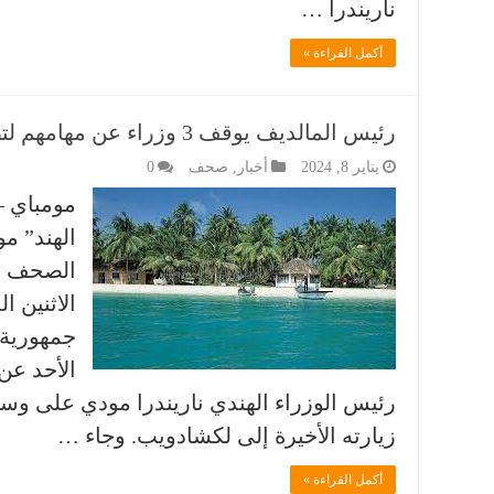
ناريندرا …
أكمل القراءة »
رئيس المالديف يوقف 3 وزراء عن مهامهم لتصريحاتهم الساخرة ضد مودي
يناير 8, 2024
أخبار
,
صحف
0
مومباي – 
الهند” موج
الصحف ال
جمهورية ا
الأحد عن
رئيس الوزراء الهندي ناريندرا مودي على وس
زيارته الأخيرة إلى لكشادويب. وجاء …
أكمل القراءة »