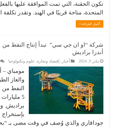
تكون الحقنة، التي تمت الموافقة عليها بالفع
المتحدة، متاحة قريبًا في الهند. وتقدر تكلفة 
أكمل القراءة »
شركة “او ان جي سي” تبدأ إنتاج النفط من 
أندرا براديش
يناير 9, 2024
أخبار
,
إقتصاد وتجارة
,
علوم وتكنولوجيا
مومباي – أ
والعاز الط
النفط من م
5 مليارات 
براديش. وب
بإستخراج 
جودافاري والذي وُصف في وقت مضى بـ “بحر