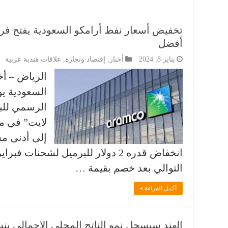
تخفيض أسعار نفط أرامكو السعودية يفتح فرصً
أفضل
يناير 8, 2024
أخبار
,
إقتصاد وتجارة
,
علاقات هندية عربية
الرياض – أخب
السعودية ي
الرسمي للب
لايت” في م
انخفاض قدره 2 دولار للبرميل لشحنات
التوالي بعد خصم بقيمة …
أكمل القراءة »
الهند سيسجل نمو الناتج المحلي الإجمالي بنسبة 7.3٪ خلال 2023-