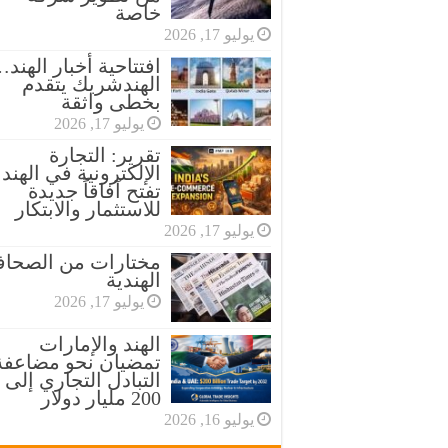
خاصة
يوليو 17, 2026
افتتاحية أخبار الهند
الهندشريك يتقدم
بخطى واثقة
يوليو 17, 2026
تقرير: التجارة
الإلكترونية في الهند
تفتح آفاقاً جديدة
للاستثمار والابتكار
يوليو 17, 2026
مختارات من الصحاف
الهندية
يوليو 17, 2026
الهند والإمارات
تمضيان نحو مضاعفة
التبادل التجاري إلى
200 مليار دولار
يوليو 16, 2026