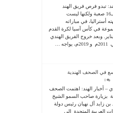
ند: تبدو فرص فريق الهند
للوصول إلى دور الـ16 صعبة ولكنها ليست
 أستراليا، في مباراته
جموعة في كأس آسيا لكرة القدم
 الريان في 13 يناير. وبعد خروج الفريق الهندي
ه …
سع في الصحف الهندية
0
ي – أخبار الهند: اهتمت الصحف
ية بزيارة صاحب السمو الشيخ
بن زايد آل نهيان رئيس دولة
ات العربية المتحدة إلى