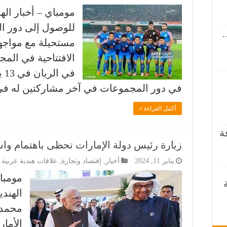
مومباي – أخبار اله
…
مستحيلة مع مواجهته
الافتتاحية في الم
في
في دور المجموعات في آخر مشاركتين له في 2011م و 2019م، يواج
أكمل القراءة »
ة
زيارة رئيس دولة الإمارات تحظى باهتمام وا
يناير 11, 2024
أخبار
,
إقتصاد وتجارة
,
علاقات هندية عربية
مومبا
الهند
محمد 
الأمار