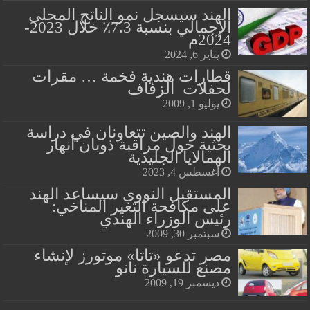
الهند سيسجل نمو الناتج المحلي
الإجمالي بنسبة 7.3٪ خلال 2023-
2024م
يناير 6, 2024
قطارات هندية فخمة … مقرات
لحفلات الزفاف
يوليو 1, 2009
الهند والصين تتعاونان في دراسة
بحثية حول مراقبة ذوبان أنهار
الهمالايا الجليدية
أغسطس 4, 2023
المستقبل النووي سيساعد الهند
على مكافحة التغير المناخي:
رئيس الوزراء الهندي
سبتمبر 30, 2009
مصر تدعو «تاتا» موتورز لإنشاء
مصنع للسيارة نانو
ديسمبر 19, 2009