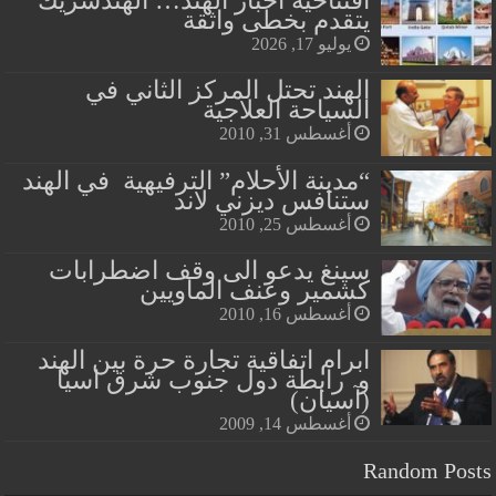
افتتاحية أخبار الهند… الهندشريك
يتقدم بخطى واثقة
يوليو 17, 2026
الهند تحتل المركز الثاني في
السياحة العلاجية
أغسطس 31, 2010
“مدينة الأحلام” الترفيهية في الهند
ستنافس ديزني لاند
أغسطس 25, 2010
سينغ يدعو الى وقف اضطرابات
كشمير وعنف الماويين
أغسطس 16, 2010
ابرام اتفاقية تجارة حرة بين الهند
و رابطة دول جنوب شرق اسيا
(آسيان)
أغسطس 14, 2009
Random Posts