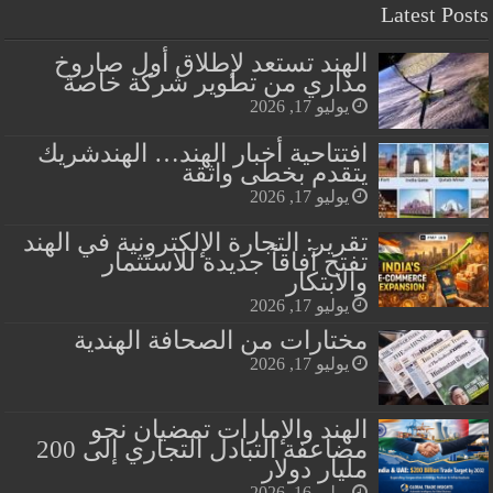
Latest Posts
الهند تستعد لإطلاق أول صاروخ
مداري من تطوير شركة خاصة
يوليو 17, 2026
افتتاحية أخبار الهند… الهندشريك
يتقدم بخطى واثقة
يوليو 17, 2026
تقرير: التجارة الإلكترونية في الهند
تفتح آفاقاً جديدة للاستثمار
والابتكار
يوليو 17, 2026
مختارات من الصحافة الهندية
يوليو 17, 2026
الهند والإمارات تمضيان نحو
مضاعفة التبادل التجاري إلى 200
مليار دولار
يوليو 16, 2026